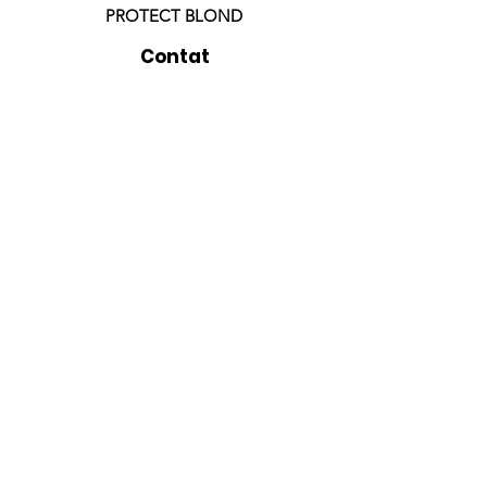
PROTECT BLOND
Contat
o
comercial@patauabrazil.com
+55 16 99776-
0744
Atendimento de
segunda a sexta de 8H
as 18H
SIGA-NOS
______________________________
FORMAS DE PAGAMENTO